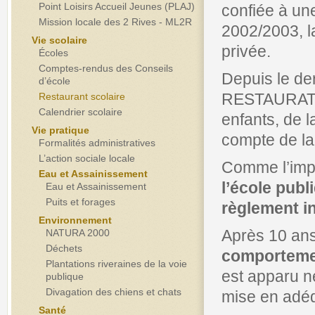
Point Loisirs Accueil Jeunes (PLAJ)
confiée à une
Mission locale des 2 Rives - ML2R
2002/2003, l
Vie scolaire
privée.
Écoles
Comptes-rendus des Conseils
Depuis le der
d’école
RESTAURATIO
Restaurant scolaire
Calendrier scolaire
enfants, de l
Vie pratique
compte de l
Formalités administratives
L’action sociale locale
Comme l’imp
Eau et Assainissement
l’école pub
Eau et Assainissement
Puits et forages
règlement i
Environnement
Après 10 ans
NATURA 2000
Déchets
comportemen
Plantations riveraines de la voie
est apparu 
publique
Divagation des chiens et chats
mise en adéq
Santé