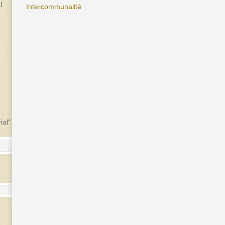
l
Intercommunalité
ial"