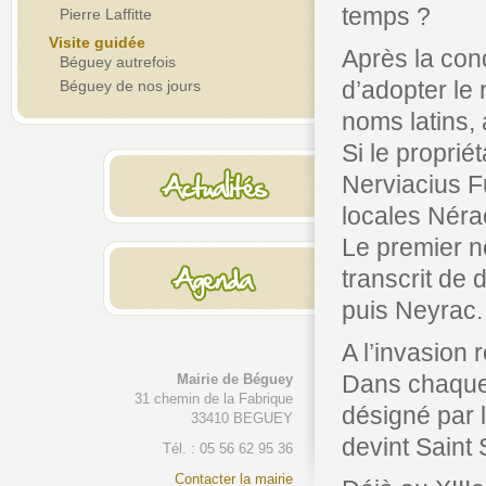
temps ?
Pierre Laffitte
Visite guidée
Après la con
Béguey autrefois
d’adopter le
Béguey de nos jours
noms latins, 
Si le propri
Nerviacius F
locales Néra
Le premier no
transcrit de 
puis Neyrac.
A l’invasion
Dans chaque v
Mairie de Béguey
31 chemin de la Fabrique
désigné par 
33410 BEGUEY
devint Saint
Tél. : 05 56 62 95 36
Contacter la mairie