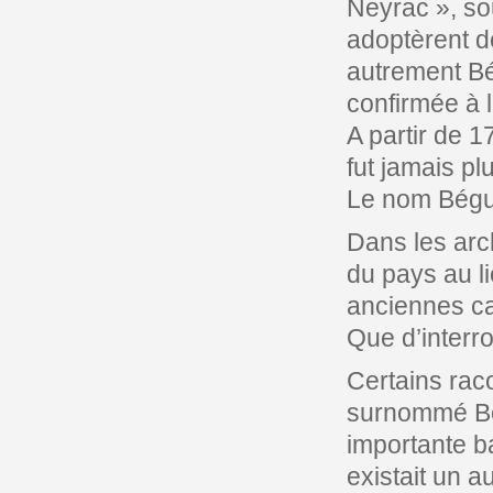
Neyrac », so
adoptèrent d
autrement Bé
confirmée à 
A partir de 1
fut jamais plu
Le nom Bégue
Dans les arc
du pays au li
anciennes ca
Que d’interr
Certains rac
surnommé Bé
importante ba
existait un 