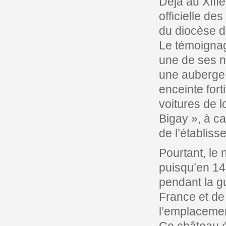
Déjà au XIIIe
officielle de
du diocèse 
Le témoignag
une de ses n
une auberge 
enceinte fort
voitures de 
Bigay », à c
de l’établiss
Pourtant, le
puisqu’en 14
pendant la g
France et de
l’emplacemen