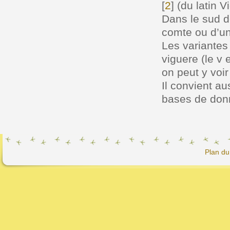
[
2
]
(du latin V
Dans le sud de
comte ou d’un
Les variantes 
viguere (le v 
on peut y voi
Il convient au
bases de don
Plan du 