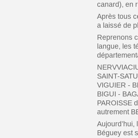
canard), en 
Après tous c
a laissé de p
Reprenons ce
langue, les 
départementa
NERVVIACIU
SAINT-SATU
VIGUIER - B
BIGUI - BAG
PAROISSE 
autrement 
Aujourd’hui,
Béguey est s