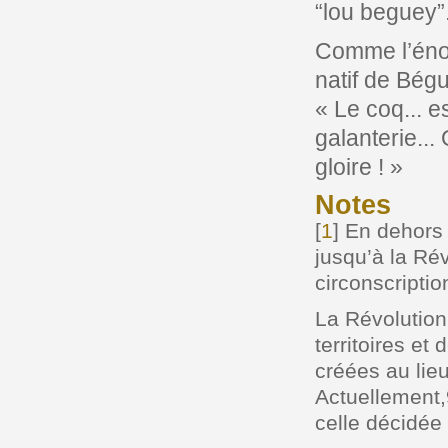
“lou beguey”
Comme l’énonç
natif de Bégu
« Le coq... e
galanterie...
gloire ! »
Notes
[
1
]
En dehors d
jusqu’à la Rév
circonscriptio
La Révolutio
territoires e
créées au lie
Actuellement
celle décidée 