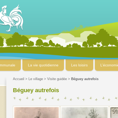
ommunale
La vie quotidienne
Les loisirs
L’économi
Accueil
>
Le village
>
Visite guidée
>
Béguey autrefois
Béguey autrefois