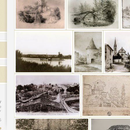
y
e
Y
6
e