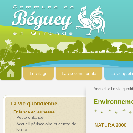
Le village
La vie communale
La vie quot
Accueil
>
La vie quoti
Environnem
La vie quotidienne
Enfance et jeunesse
Petite enfance
Accueil périscolaire et centre de
NATURA 2000
loisirs