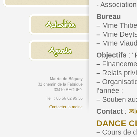
- Associatio
Bureau
–
Mme Thiberv
–
Mme Deyts 
–
Mme Viaud-
Objectifs
: "
–
Financement
–
Relais privi
Mairie de Béguey
–
Organisatio
31 chemin de la Fabrique
l’année ;
33410 BEGUEY
–
Soutien aux
Tél. : 05 56 62 95 36
Contacter la mairie
Contact
:
DANCE C
–
Cours de da