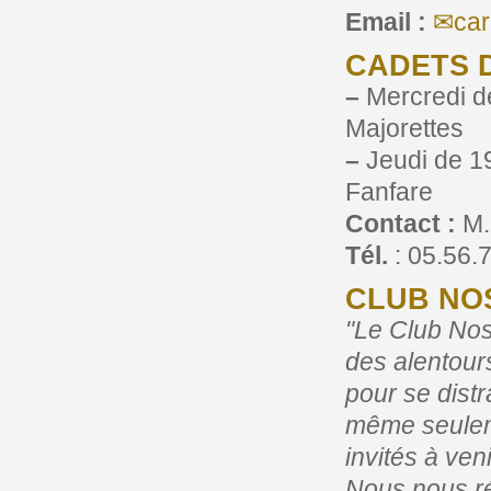
Email :
ca
CADETS 
–
Mercredi de
Majorettes
–
Jeudi de 19
Fanfare
Contact :
M.
Tél.
: 05.56.7
CLUB NO
"Le Club Nos
des alentour
pour se distr
même seuleme
invités à ven
Nous nous ré