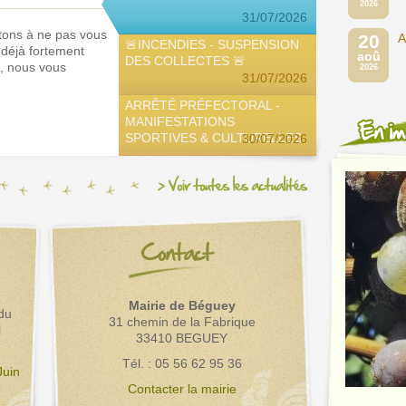
dons rencontre un grand succès 💙
2026
31/07/2026
Un grand merci à tous les donateurs !
itons à ne pas vous
Cet élan répond parfaitement aux
20
A
🚨INCENDIES - SUSPENSION
 déjà fortement
besoins, et même au-delà.
aoû
DES COLLECTES 🚨
e, nous vous
A tel point que le principal site
2026
31/07/2026
bénéficiaire (hall des expositions de
Bordeaux) et notre communauté de
ARRÊTÉ PRÉFECTORAL -
communes (qui (…)
MANIFESTATIONS
Lire la suite ›
SPORTIVES & CULTURELLES
30/07/2026
Mairie de Béguey
du
31 chemin de la Fabrique
l
33410 BEGUEY
Tél. : 05 56 62 95 36
Juin
Contacter la mairie