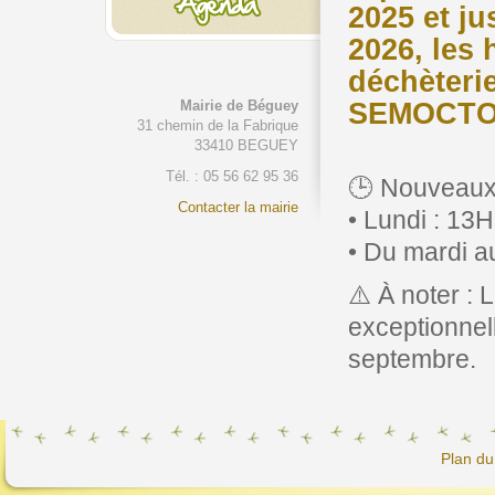
2025 et ju
2026, les 
déchèteri
SEMOCTOM
Mairie de Béguey
31 chemin de la Fabrique
33410 BEGUEY
Tél. : 05 56 62 95 36
🕒 Nouveaux 
Contacter la mairie
• Lundi : 13
• Du mardi a
⚠️ À noter :
exceptionnel
septembre.
Plan du 