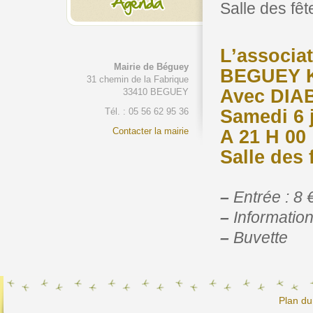
Salle des fêt
L’associ
Mairie de Béguey
BEGUEY 
31 chemin de la Fabrique
Avec DIA
33410 BEGUEY
Samedi 6 
Tél. : 05 56 62 95 36
Contacter la mairie
A 21 H 00
Salle des
–
Entrée : 8 
–
Information
–
Buvette
Plan du 